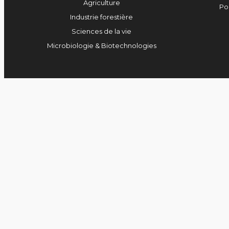
Agriculture
Po
Industrie forestière
Sciences de la vie
Microbiologie & Biotechnologies