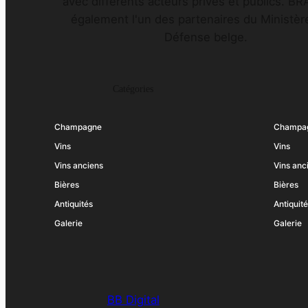
avec différents acteurs privés et publics. B
également l'un des partenaires du Ministère
Défense belge.
Catégories
Champagne
Champa
Vins
Vins
Vins anciens
Vins anc
Bières
Bières
Antiquités
Antiquit
Galerie
Galerie
BB Digital