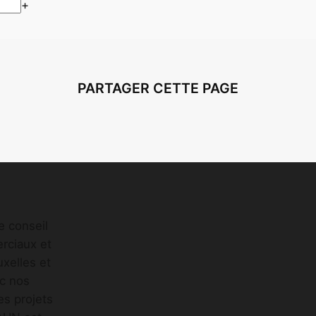
+
PARTAGER CETTE PAGE
e conseil
erciaux et
xelles et
ec nos
es projets