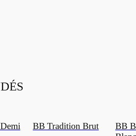
DÉS
 Demi
BB Tradition Brut
BB B