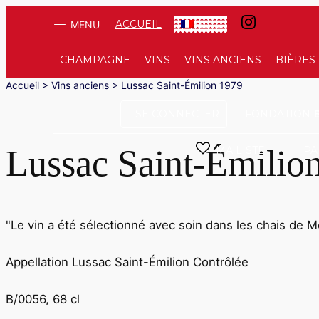
ACCUEIL
MENU
FR
CHAMPAGNE
VINS
VINS ANCIENS
BIÈRES
Accueil
>
Vins anciens
>
Lussac Saint-Émilion 1979
SE CONNECTER
FONDATION
Lussac Saint-Émilio
MA LISTE
PA
"Le vin a été sélectionné avec soin dans les chais de 
Appellation Lussac Saint-Émilion Contrôlée
B/0056, 68 cl