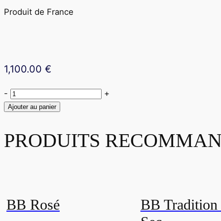
Produit de France
1,100.00
€
quantité
-
+
de
Ajouter au panier
Lussac
Saint-
PRODUITS RECOMMAN
Émilion
1979
BB Rosé
BB Tradition