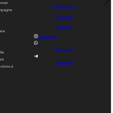
onnel
Événements
ampagne
À propos
Contact
ire
Instagram
Whatsapp
lle
els
Telegram
ctions á