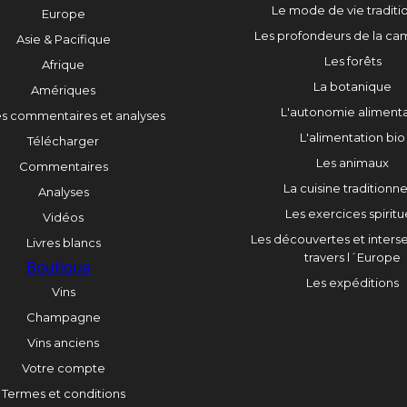
Le mode de vie traditi
Europe
Les profondeurs de la c
Asie & Pacifique
Les forêts
Afrique
La botanique
Amériques
L'autonomie alimenta
es commentaires et analyses
L'alimentation bio
Télécharger
Les animaux
Commentaires
La cuisine traditionne
Analyses
Les exercices spiritu
Vidéos
Les découvertes et interse
Livres blancs
travers l´Europe
Boutique
Les expéditions
Vins
Champagne
Vins anciens
Votre compte
Termes et conditions