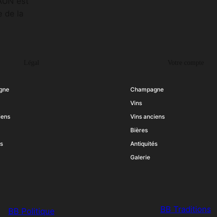
RAUN est
 de la
Légal
Votre compte
gne
Champagne
Vins
iens
Vins anciens
Bières
és
Antiquités
Galerie
BB Traditions
BB Politique